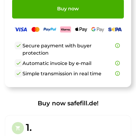
Buy now
check
Secure payment with buyer
info_outline
protection
check
Automatic invoice by e-mail
info_outline
check
Simple transmission in real time
info_outline
Buy now safefill.de!
1.
shopping_cart