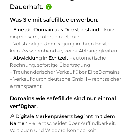
Dauerhaft.
help
Was Sie mit safefill.de erwerben:
–
Eine .de-Domain aus Direktbestand
– kurz,
einprägsam, sofort einsetzbar
– Vollständige Übertragung in Ihren Besitz –
kein Zwischenhändler, keine Abhängigkeiten
–
Abwicklung in Echtzeit
– automatische
Rechnung, sofortige Übertragung
– Treuhänderischer Verkauf über EliteDomains
– Verkauf durch deutsche GmbH – rechtssicher
& transparent
Domains wie safefill.de sind nur einmal
verfügbar.
🔎
Digitale Markenpräsenz beginnt mit dem
Namen
– er entscheidet über Auffindbarkeit,
Vertrauen und Wiedererkennbarkeit,