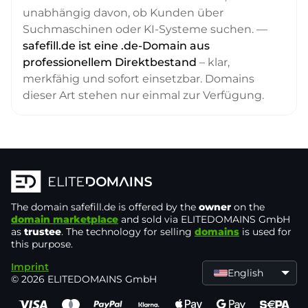
unabhängig davon, ob Kunden über
Suchmaschinen oder KI-Systeme suchen. —
safefill.de ist eine .de-Domain aus
professionellem Direktbestand
– klar,
merkfähig und sofort einsetzbar. Domains
dieser Art stehen nur einmal zur Verfügung.
The domain
safefill.de
is offered by the
owner
on the
domain marketplace
and sold via ELITEDOMAINS GmbH
as
trustee
. The technology for selling
domains
is used for
this purpose.
Imprint
English
© 2026 ELITEDOMAINS GmbH