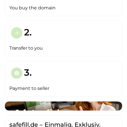
You buy the domain
2.
arrow_forward
Transfer to you
3.
paid
Payment to seller
safefill.de – Einmalig. Exklusiv.